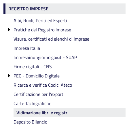
Registro Imprese
REGISTRO IMPRESE
Albi, Ruoli, Periti ed Esperti
Pratiche del Registro Imprese
Visure, certificati ed elenchi di imprese
Registro Imprese: avvio procedimenti d'ufficio
Impresa Italia
Impresainungiorno.gov.it - SUAP
Firme digitali - CNS
PEC - Domicilio Digitale
Ricerca e verifica Codici Ateco
Domicilio digitale/PEC degli amministratori
Certificazione per l'export
Carte Tachigrafiche
Vidimazione libri e registri
Deposito Bilancio