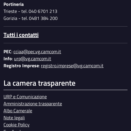
Portineria
Trieste - tel. 040 6701 213
Gorizia - tel. 0481 384 200
Tutti i contatti
PEC
:
cciaa@pec.vg.camcom.it
Info
:
urp@vg.camcom.it
Registro Imprese
:
registro.imprese@vg.camcom.it
La camera trasparente
URP e Comunicazione
Amministrazione trasparente
Albo Camerale
Note legali
Cookie Policy