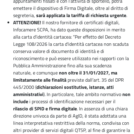
appuntamenti fissati e con l’attività di sportello, potrà
emettere il dispositivo di Firma Digitale, oltre al diritto di
segreteria,
sarà applicata la tariffa di richiesta urgente
.
ATTENZIONE!
Il nostro fornitore di certificati digitali,
Infocamere SCPA, ha dato queste disposizioni in merito
alla carta d’identità cartacea: “Per effetto del Decreto
Legge 108/2026 la carta d'identità cartacea non scaduta
conserva valore di documento di identità e di
riconoscimento e può essere utilizzato nei rapporti con la
Pubblica Amministrazione fino alla sua scadenza
naturale, e comunque
non oltre il 31/01/2027, ma
limitatamente alle finalità
previste dall’art. 35 del DPR
445/2000 (
dichiarazioni sostitutive, istanze, atti
amministrativi
). In particolare, tale ambito normativo
non
include
i processi di identificazione necessari per il
rilascio di SPID e firma digitale
. In assenza di una chiara
direzione univoca da parte di AgID, è stata adottata una
linea interpretativa restrittiva della norma, condivisa con
altri provider di servizi digitali QTSP, al fine di garantire la