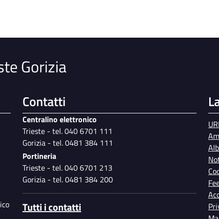
ste Gorizia
Contatti
L
Centralino elettronico
UR
Trieste - tel. 040 6701 111
Am
Gorizia - tel. 0481 384 111
Al
Portineria
Not
Trieste - tel. 040 6701 213
Coo
Gorizia - tel. 0481 384 200
Fe
Acc
ico
Tutti i contatti
Pri
Map