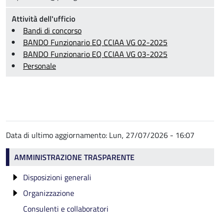
Attività dell'ufficio
Bandi di concorso
BANDO Funzionario EQ CCIAA VG 02-2025
BANDO Funzionario EQ CCIAA VG 03-2025
Personale
Data di ultimo aggiornamento:
Lun, 27/07/2026 - 16:07
Amministrazione trasparente
AMMINISTRAZIONE TRASPARENTE
Disposizioni generali
Organizzazione
Atti generali
Consulenti e collaboratori
Oneri informativi per cittadini e imprese
Titolari di incarichi politici, di amministrazione, di
Riferimenti normativi su organizzazione e
direzione o di governo e titolari di incarichi
attività