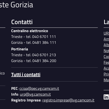
ste Gorizia
Contatti
L
Centralino elettronico
UR
Trieste - tel. 040 6701 111
Am
Gorizia - tel. 0481 384 111
Al
Portineria
Not
Trieste - tel. 040 6701 213
Coo
Gorizia - tel. 0481 384 200
Fe
Acc
ico
Tutti i contatti
Pri
Map
PEC
:
cciaa@pec.vg.camcom.it
Info
:
urp@vg.camcom.it
Registro Imprese
:
registro.imprese@vg.camcom.it