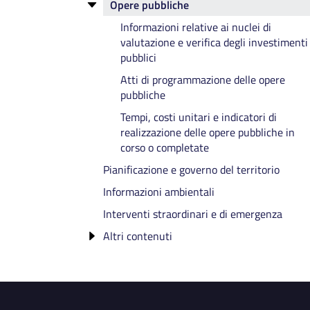
Opere pubbliche
Class Action
Dati sui pagamenti
Relazione dell'OIV sul funzionamento
Costi contabilizzati
Indicatori di tempestività dei pagamenti
Informazioni relative ai nuclei di
complessivo del Sistema di valutazione,
valutazione e verifica degli investimenti
Servizi in rete
Ammontare complessivo dei debiti
trasparenza e integrità
pubblici
IBAN e Pagamenti Informatici
Altri atti degli organismi indipendenti di
Atti di programmazione delle opere
valutazione
pubbliche
Relazioni degli organi di revisione
Tempi, costi unitari e indicatori di
amministrativa e contabile
realizzazione delle opere pubbliche in
Rilievi dalla Corte dei Conti
corso o completate
Pianificazione e governo del territorio
Informazioni ambientali
Interventi straordinari e di emergenza
Altri contenuti
Accesso civico
Accessibilita' e Catalogo di dati, metadat
e banche dati