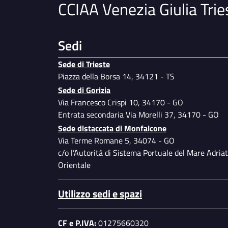
CCIAA Venezia Giulia Trie
Manuale di gestione e di conservazione
documentale
Prevenzione della corruzione
Sedi
Piano per l'utilizzo del telelavoro
Sede di Trieste
Specimen firme autorizzate
Piazza della Borsa 14, 34121 - TS
Dati ulteriori
Sede di Gorizia
Via Francesco Crispi 10, 34170 - GO
Entrata secondaria Via Morelli 37, 34170 - GO
Sede distaccata di Monfalcone
Via Terme Romane 5, 34074 - GO
c/o l’Autorità di Sistema Portuale del Mare Adriat
Orientale
Utilizzo sedi e spazi
CF e P.IVA:
01275660320