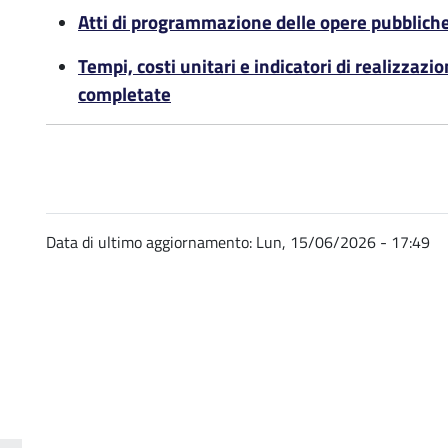
Atti di programmazione delle opere pubblich
i
Tempi, costi unitari e indicatori di realizzazi
completate
i
4
Data di ultimo aggiornamento:
Lun, 15/06/2026 - 17:49