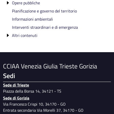
Opere pubbliche
Class Action
Dati sui pagamenti
Pianificazione e governo del territorio
Costi contabilizzati
Indicatori di tempestività dei pagamenti
Informazioni relative ai nuclei di valutazione e
verifica degli investimenti pubblici
Informazioni ambientali
Servizi in rete
Ammontare complessivo dei debiti
Atti di programmazione delle opere pubbliche
Interventi straordinari e di emergenza
IBAN e Pagamenti Informatici
Tempi, costi unitari e indicatori di realizzazione delle
Altri contenuti
opere pubbliche in corso o completate
Accesso civico
Accessibilita' e Catalogo di dati, metadati e banche
dati
CCIAA Venezia Giulia Trieste Gorizia
Manuale di gestione e di conservazione
documentale
Sedi
Prevenzione della corruzione
Sede di Trieste
Piano per l'utilizzo del telelavoro
Piazza della Borsa 14, 34121 - TS
Specimen firme autorizzate
Sede di Gorizia
Dati ulteriori
Via Francesco Crispi 10, 34170 - GO
Entrata secondaria Via Morelli 37, 34170 - GO