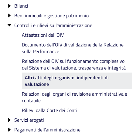
Dati relativi ai premi
Bilanci
Incarichi conferiti e autorizzati ai dipendenti
Bandi di gara e contratti fino al 31/12/2023
Criteri e modalità
Beni immobili e gestione patrimonio
Contrattazione collettiva
Atti di concessione
Bilancio preventivo e consuntivo
Controlli e rilievi sull'amministrazione
Contrattazione integrativa
Piano degli indicatori e risultati attesi di bilancio -
Patrimonio immobiliare
PIRA
OIV/Organismo con funzioni analoghe
Canoni di locazione o affitto
Attestazioni dell'OIV
Documento dell'OIV di validazione della Relazione
sulla Performance
Relazione dell'OIV sul funzionamento complessivo
del Sistema di valutazione, trasparenza e integrità
Altri atti degli organismi indipendenti di
valutazione
Relazioni degli organi di revisione amministrativa e
contabile
Rilievi dalla Corte dei Conti
Servizi erogati
Pagamenti dell'amministrazione
Carta dei servizi e standard di qualità