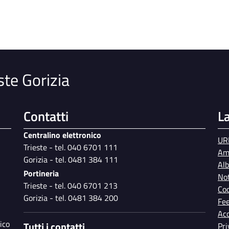
i
ste Gorizia
Contatti
L
Centralino elettronico
UR
Trieste - tel. 040 6701 111
Am
Gorizia - tel. 0481 384 111
Al
Portineria
Not
Trieste - tel. 040 6701 213
Coo
Gorizia - tel. 0481 384 200
Fe
Acc
ico
Tutti i contatti
Pri