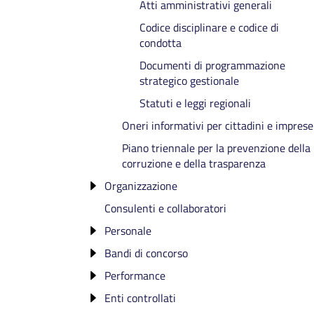
Atti amministrativi generali
Codice disciplinare e codice di
condotta
Documenti di programmazione
strategico gestionale
Statuti e leggi regionali
Oneri informativi per cittadini e imprese
Piano triennale per la prevenzione della
corruzione e della trasparenza
Organizzazione
Consulenti e collaboratori
Titolari di incarichi politici, di
amministrazione, di direzione o di
Personale
governo e titolari di incarichi dirigenziali
Bandi di concorso
Incarichi amministrativi di vertice
Cessati dall'incarico
Il Presidente
Performance
Dirigenti
Bandi di concorso aperti
Sanzioni per mancata comunicazione de
La Giunta
Enti controllati
Dirigenti cessati
Bandi di concorso scaduti con prove in
Sistema di misurazione e valutazione
dati
Il Consiglio
corso
della performance