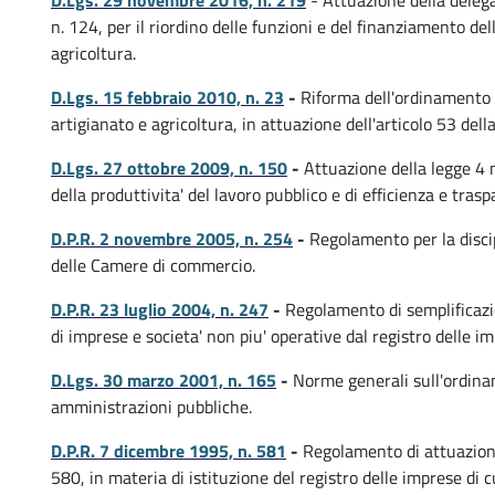
D.Lgs. 29 novembre 2016, n. 219
- Attuazione della delega
n. 124, per il riordino delle funzioni e del finanziamento d
agricoltura.
D.Lgs. 15 febbraio 2010, n. 23
-
Riforma dell'ordinamento 
artigianato e agricoltura, in attuazione dell'articolo 53 dell
D.Lgs. 27 ottobre 2009, n. 150
-
Attuazione della legge 4 
della produttivita' del lavoro pubblico e di efficienza e tra
D.P.R. 2 novembre 2005, n. 254
-
Regolamento per la discip
delle Camere di commercio.
D.P.R. 23 luglio 2004, n. 247
-
Regolamento di semplificazi
di imprese e societa' non piu' operative dal registro delle i
D.Lgs. 30 marzo 2001, n. 165
-
Norme generali sull'ordina
amministrazioni pubbliche.
i
D.P.R. 7 dicembre 1995, n. 581
-
Regolamento di attuazione
580, in materia di istituzione del registro delle imprese di cu