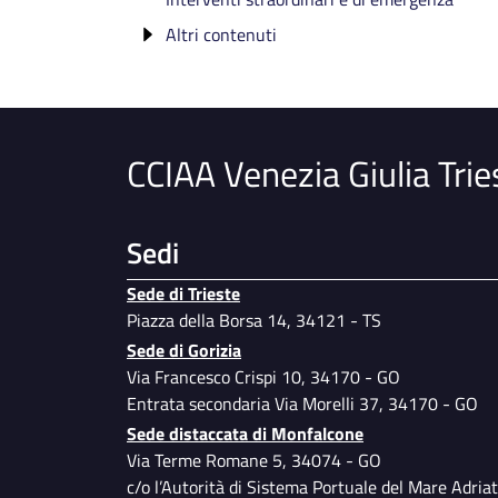
Altri atti degli organismi indipendenti di
Atti di programmazione delle opere
valutazione
Altri contenuti
pubbliche
Relazioni degli organi di revisione
Accesso civico
Tempi, costi unitari e indicatori di
amministrativa e contabile
realizzazione delle opere pubbliche in
Accessibilita' e Catalogo di dati, metadat
Rilievi dalla Corte dei Conti
corso o completate
e banche dati
CCIAA Venezia Giulia Trie
Manuale di gestione e di conservazione
documentale
Prevenzione della corruzione
Sedi
Piano per l'utilizzo del telelavoro
Sede di Trieste
Specimen firme autorizzate
Piazza della Borsa 14, 34121 - TS
Dati ulteriori
Sede di Gorizia
Via Francesco Crispi 10, 34170 - GO
Entrata secondaria Via Morelli 37, 34170 - GO
Sede distaccata di Monfalcone
Via Terme Romane 5, 34074 - GO
c/o l’Autorità di Sistema Portuale del Mare Adriat