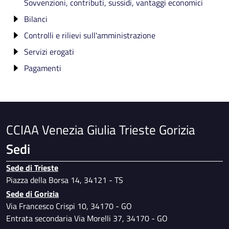
Sovvenzioni, contributi, sussidi, vantaggi economici
Bilanci
Controlli e rilievi sull'amministrazione
Bilancio preventivo e consuntivo
Servizi erogati
Organo di controllo che svolge le funzioni di OIV
Pagamenti
Organi di revisione amministrativa e contabile
Carta dei Servizi e standard di qualità
Corte dei conti
Report dei costi contabilizzati
Dati sui pagamenti
IBAN e pagamenti informatici
CCIAA Venezia Giulia Trieste Gorizia
Sedi
Sede di Trieste
Piazza della Borsa 14, 34121 - TS
Sede di Gorizia
Via Francesco Crispi 10, 34170 - GO
Entrata secondaria Via Morelli 37, 34170 - GO