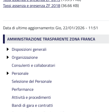
Tassi assenza e presenza ZF 2018
(36.66 KB)
Data di ultimo aggiornamento:
Gio, 22/01/2026 - 11:51
Amministrazione trasparente ZF
AMMINISTRAZIONE TRASPARENTE ZONA FRANCA
Disposizioni generali
Organizzazione
Atti generali ZF
Consulenti e collaboratori
Titolari di incarichi politici, di amministrazione, di
direzione o di governo e titolari di incarichi
Personale
dirigenziali
Selezione del Personale
Incarico di Direttore Generale
Cessati dall'incarico
Il Presidente
Performance
Titolari di incarichi dirigenziali
Sanzioni per mancata comunicazione dei dati
La Giunta camerale integrata
Attività e procedimenti
Articolazione degli uffici
Il Collegio dei Revisori ZF
Bandi di gara e contratti
Telefono e posta elettronica