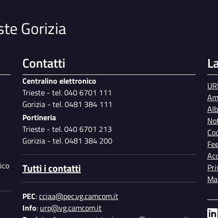
ste Gorizia
Contatti
L
Centralino elettronico
UR
Trieste - tel. 040 6701 111
Am
Gorizia - tel. 0481 384 111
Al
Portineria
Not
Trieste - tel. 040 6701 213
Coo
Gorizia - tel. 0481 384 200
Fe
Acc
ico
Tutti i contatti
Pri
Map
PEC
:
cciaa@pec.vg.camcom.it
Info
:
urp@vg.camcom.it