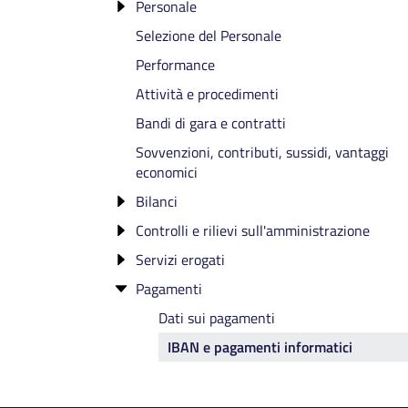
Personale
governo e titolari di incarichi dirigenziali
Selezione del Personale
Incarico di Direttore Generale
Cessati dall'incarico
Il Presidente
Performance
Titolari di incarichi dirigenziali
Sanzioni per mancata comunicazione de
La Giunta camerale integrata
Attività e procedimenti
dati
Il Collegio dei Revisori ZF
Bandi di gara e contratti
Articolazione degli uffici
Sovvenzioni, contributi, sussidi, vantaggi
Telefono e posta elettronica
economici
Bilanci
Controlli e rilievi sull'amministrazione
Bilancio preventivo e consuntivo
Servizi erogati
Organo di controllo che svolge le funzion
di OIV
Pagamenti
Carta dei Servizi e standard di qualità
Organi di revisione amministrativa e
Report dei costi contabilizzati
Dati sui pagamenti
contabile
IBAN e pagamenti informatici
Corte dei conti