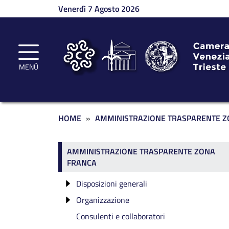
Salta al contenuto principale
Venerdì 7 Agosto 2026
MENÙ
Briciole di pane
HOME
AMMINISTRAZIONE TRASPARENTE Z
Amministrazione traspar
AMMINISTRAZIONE TRASPARENTE ZONA
FRANCA
Disposizioni generali
Organizzazione
Atti generali ZF
Consulenti e collaboratori
Titolari di incarichi politici, di
amministrazione, di direzione o di