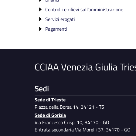
Controlli e rilievi sull'amministrazione
Bilancio preventivo e consuntivo
Servizi erogati
Organo di controllo che svolge le funzion
di OIV
Pagamenti
Carta dei Servizi e standard di qualità
Organi di revisione amministrativa e
Report dei costi contabilizzati
Dati sui pagamenti
contabile
IBAN e pagamenti informatici
Corte dei conti
CCIAA Venezia Giulia Trie
Sedi
Sede di Trieste
Piazza della Borsa 14, 34121 - TS
Sede di Gorizia
Via Francesco Crispi 10, 34170 - GO
Entrata secondaria Via Morelli 37, 34170 - GO