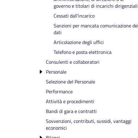
governo e titolari di incarichi dirigenziali
Cessati dall'incarico
Il Presidente
Sanzioni per mancata comunicazione de
La Giunta camerale integrata
dati
Il Collegio dei Revisori ZF
Articolazione degli uffici
Telefono e posta elettronica
Consulenti e collaboratori
Personale
Selezione del Personale
Incarico di Direttore Generale
Performance
Titolari di incarichi dirigenziali
Attività e procedimenti
Bandi di gara e contratti
Sovvenzioni, contributi, sussidi, vantaggi
economici
Bilanci