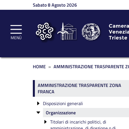
Salta al contenuto principale
Sabato 8 Agosto 2026
MENÙ
Briciole di pane
HOME
AMMINISTRAZIONE TRASPARENTE Z
Amministrazione traspar
AMMINISTRAZIONE TRASPARENTE ZONA
FRANCA
Disposizioni generali
Organizzazione
Atti generali ZF
Titolari di incarichi politici, di
amministrazione, di direzione o di