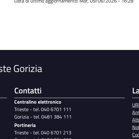
Data di ultimo aggiornamento:
Mar, 09/06/2026 - 16:28
i
ste Gorizia
Contatti
L
Centralino elettronico
UR
Trieste - tel. 040 6701 111
Am
Gorizia - tel. 0481 384 111
Al
Portineria
Not
Trieste - tel. 040 6701 213
Coo