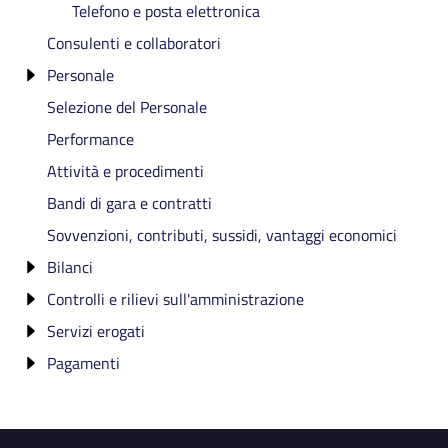
Telefono e posta elettronica
Consulenti e collaboratori
Personale
Selezione del Personale
Incarico di Direttore Generale
Performance
Titolari di incarichi dirigenziali
Attività e procedimenti
Bandi di gara e contratti
Sovvenzioni, contributi, sussidi, vantaggi economici
Bilanci
Controlli e rilievi sull'amministrazione
Bilancio preventivo e consuntivo
Servizi erogati
Organo di controllo che svolge le funzioni di OIV
Pagamenti
Organi di revisione amministrativa e contabile
Carta dei Servizi e standard di qualità
Corte dei conti
Report dei costi contabilizzati
Dati sui pagamenti
IBAN e pagamenti informatici