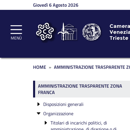
Salta al contenuto principale
Giovedì 6 Agosto 2026
MENÙ
Briciole di pane
HOME
AMMINISTRAZIONE TRASPARENTE Z
Amministrazione traspar
AMMINISTRAZIONE TRASPARENTE ZONA
FRANCA
Disposizioni generali
Organizzazione
Atti generali ZF
Titolari di incarichi politici, di
amministrazione, di direzione o di