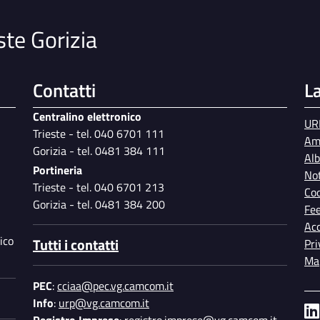
ste Gorizia
Contatti
L
Centralino elettronico
UR
Trieste - tel. 040 6701 111
Am
Gorizia - tel. 0481 384 111
Al
Portineria
Not
Trieste - tel. 040 6701 213
Coo
Gorizia - tel. 0481 384 200
Fe
Acc
ico
Tutti i contatti
Pri
Map
PEC
:
cciaa@pec.vg.camcom.it
Info
:
urp@vg.camcom.it