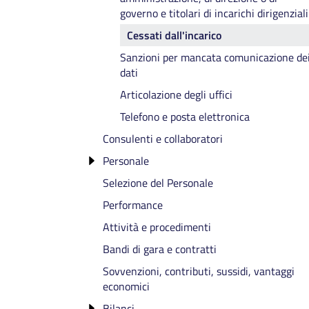
governo e titolari di incarichi dirigenziali
Cessati dall'incarico
Il Presidente
Sanzioni per mancata comunicazione de
La Giunta camerale integrata
dati
Il Collegio dei Revisori ZF
Articolazione degli uffici
Telefono e posta elettronica
Consulenti e collaboratori
Personale
Selezione del Personale
Incarico di Direttore Generale
Performance
Titolari di incarichi dirigenziali
Attività e procedimenti
Bandi di gara e contratti
Sovvenzioni, contributi, sussidi, vantaggi
economici
Bilanci