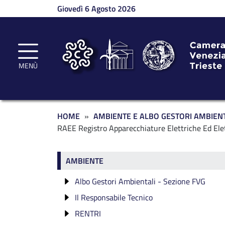
Salta al contenuto principale
Giovedì 6 Agosto 2026
MENÙ
Briciole di pane
HOME
AMBIENTE E ALBO GESTORI AMBIENT
RAEE Registro Apparecchiature Elettriche Ed Ele
Ambiente
AMBIENTE
Albo Gestori Ambientali - Sezione FVG
Il Responsabile Tecnico
Categorie di iscrizione
RENTRI
Fruibilità Dati Albo
Verifica di idoneità
Categoria 1