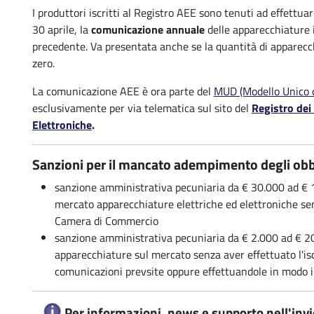
I produttori iscritti al Registro AEE sono tenuti ad effettu
30 aprile, la
comunicazione annuale
delle apparecchiature
precedente. Va presentata anche se la quantità di apparec
zero.
La comunicazione AEE è ora parte del
MUD (Modello Unico d
esclusivamente per via telematica sul sito del
Registro dei
Elettroniche
.
Sanzioni per il mancato adempimento degli obbl
sanzione amministrativa pecuniaria da € 30.000 ad € 
mercato apparecchiature elettriche ed elettroniche sen
Camera di Commercio
sanzione amministrativa pecuniaria da € 2.000 ad € 2
apparecchiature sul mercato senza aver effettuato l'isc
comunicazioni prevsite oppure effettuandole in modo i
Per informazioni, news e supporto nell'invio