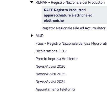
RENAP - Registro Nazionale dei Produttori
AGESTsmart
Dispensa
RENTRI: formazione gratuita
Categoria 2 bis
Affiancamento
RAEE Registro Produttori
Categoria 2 ter
RENTRI - Eventi di formazione
apparecchiature elettriche ed
conclusi
Cessazione
Categoria 3 bis - abrogata
elettroniche
Categoria 4
Registro Nazionale Pile ed Accumulatori
Categoria 4 bis
MUD
Categoria 5
FGas - Registro Nazionale dei Gas Fluororat
MUD 2026: formazione gratuita
Categoria 6
Dichiarazione C.O.V.
Categoria 8
Premio Impresa Ambiente
Categoria 9
News/Avvisi 2026
Categoria 10
News/Avvisi 2025
News/Avvisi 2024
Appuntamenti telefonici