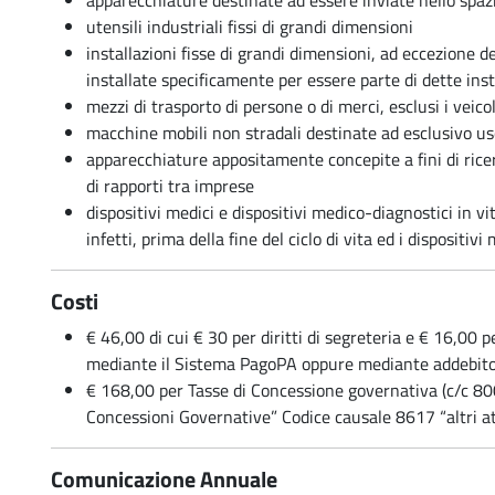
apparecchiature destinate ad essere inviate nello spaz
utensili industriali fissi di grandi dimensioni
installazioni fisse di grandi dimensioni, ad eccezione 
installate specificamente per essere parte di dette inst
mezzi di trasporto di persone o di merci, esclusi i veico
macchine mobili non stradali destinate ad esclusivo us
apparecchiature appositamente concepite a fini di rice
di rapporti tra imprese
dispositivi medici e dispositivi medico-diagnostici in vitr
infetti, prima della fine del ciclo di vita ed i dispositivi
Costi
€ 46,00 di cui € 30 per diritti di segreteria e € 16,00
mediante il Sistema PagoPA oppure mediante addebito
€ 168,00 per Tasse di Concessione governativa (c/c 800
Concessioni Governative” Codice causale 8617 “altri at
Comunicazione Annuale