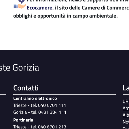
Ecocamere
, il sito delle Camere di Commerc
obblighi e opportunità in campo ambientale.
ste Gorizia
Contatti
L
Centralino elettronico
UR
Trieste - tel. 040 6701 111
Am
Gorizia - tel. 0481 384 111
Al
Portineria
Not
Trieste - tel. 040 6701 213
Coo