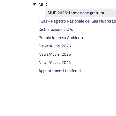
MUD
Affiancamento
RAEE Registro Produttori
Categoria 2 ter
RENTRI - Eventi di formazione
apparecchiature elettriche ed
conclusi
Cessazione
MUD 2026: formazione gratuita
Categoria 3 bis - abrogata
elettroniche
FGas - Registro Nazionale dei Gas Fluororat
Categoria 4
Registro Nazionale Pile ed Accumulatori
Dichiarazione C.O.V.
Categoria 4 bis
Premio Impresa Ambiente
Categoria 5
News/Avvisi 2026
Categoria 6
News/Avvisi 2025
Categoria 8
News/Avvisi 2024
Categoria 9
Appuntamenti telefonici
Categoria 10