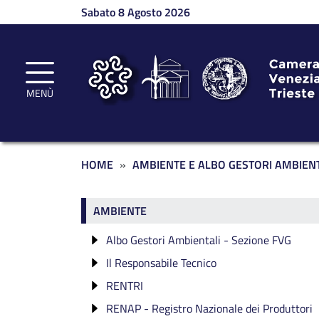
Salta al contenuto principale
Sabato 8 Agosto 2026
MENÙ
Briciole di pane
HOME
AMBIENTE E ALBO GESTORI AMBIENT
Ambiente
AMBIENTE
Albo Gestori Ambientali - Sezione FVG
Il Responsabile Tecnico
Categorie di iscrizione
RENTRI
Fruibilità Dati Albo
Verifica di idoneità
Categoria 1
RENAP - Registro Nazionale dei Produttori
AGESTsmart
Dispensa
RENTRI: formazione gratuita
Categoria 2 bis