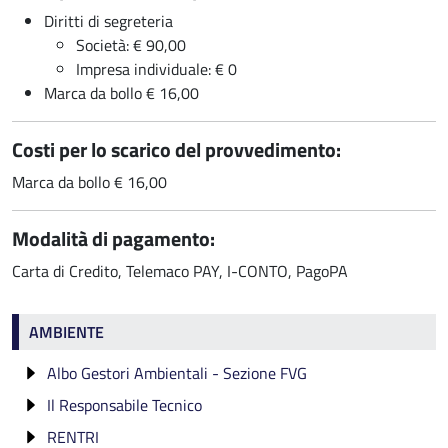
Diritti di segreteria
Società: € 90,00
Impresa individuale: € 0
Marca da bollo € 16,00
Costi per lo scarico del provvedimento:
Marca da bollo € 16,00
Modalità di pagamento:
Carta di Credito, Telemaco PAY, I-CONTO, PagoPA
Ambiente
AMBIENTE
Albo Gestori Ambientali - Sezione FVG
Il Responsabile Tecnico
Categorie di iscrizione
RENTRI
Fruibilità Dati Albo
Verifica di idoneità
Categoria 1