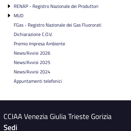
RENAP - Registro Nazionale dei Produttori
AGESTsmart
Dispensa
RENTRI: formazione gratuita
Categoria 2 bis
MUD
Affiancamento
RAEE Registro Produttori apparecchiature
Categoria 2 ter
RENTRI - Eventi di formazione conclusi
elettriche ed elettroniche
FGas - Registro Nazionale dei Gas Fluororati
Cessazione
MUD 2026: formazione gratuita
Categoria 3 bis - abrogata
Registro Nazionale Pile ed Accumulatori
Dichiarazione C.O.V.
Categoria 4
Premio Impresa Ambiente
Categoria 4 bis
News/Avvisi 2026
Categoria 5
News/Avvisi 2025
Categoria 6
News/Avvisi 2024
Categoria 8
Appuntamenti telefonici
Categoria 9
Categoria 10
CCIAA Venezia Giulia Trieste Gorizia
Sedi