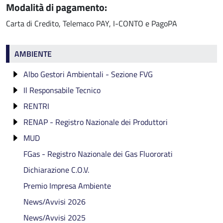
Modalità di pagamento:
Carta di Credito, Telemaco PAY, I-CONTO e PagoPA
Ambiente
AMBIENTE
Albo Gestori Ambientali - Sezione FVG
Il Responsabile Tecnico
Categorie di iscrizione
RENTRI
Fruibilità Dati Albo
Verifica di idoneità
Categoria 1
RENAP - Registro Nazionale dei Produttori
AGESTsmart
Dispensa
RENTRI: formazione gratuita
Categoria 2 bis
MUD
Affiancamento
RAEE Registro Produttori apparecchiature
Categoria 2 ter
RENTRI - Eventi di formazione conclusi
elettriche ed elettroniche
FGas - Registro Nazionale dei Gas Fluororati
Cessazione
MUD 2026: formazione gratuita
Categoria 3 bis - abrogata
Registro Nazionale Pile ed Accumulatori
Dichiarazione C.O.V.
Categoria 4
Premio Impresa Ambiente
Categoria 4 bis
News/Avvisi 2026
Categoria 5
News/Avvisi 2025
Categoria 6