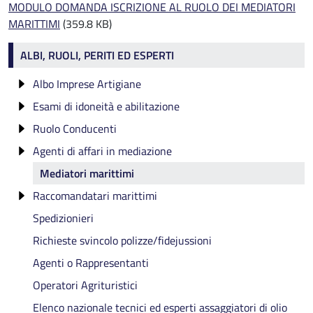
MODULO DOMANDA ISCRIZIONE AL RUOLO DEI MEDIATORI
MARITTIMI
(359.8 KB)
Albi e Ruoli
ALBI, RUOLI, PERITI ED ESPERTI
Albo Imprese Artigiane
Esami di idoneità e abilitazione
Chi puo' iscriversi all'Albo delle Imprese Artigiane
Ruolo Conducenti
Attività di Autoriparazione
Esame di idoneità ruolo conducenti
Agenti di affari in mediazione
Imprese di Pulizia e Disinfezione
Esame di idoneità mediatori
Elenchi degli iscritti al Ruolo Conducenti
Mediatori marittimi
Lavorazioni Artistiche, Tradizionali e
Esame di idoneità SAB
Elenco dei Mediatori e delle Agenzie immobiliari
dell'Abbigliamento su misura
Raccomandatari marittimi
Esame di idoneità mediatori marittimi
Attività di Facchinaggio
Spedizionieri
Esame di idoneità raccomandatari marittimi
Elenco dei Raccomandatari marittimi
Attività di Installazione Impianti
Richieste svincolo polizze/fidejussioni
Titolo di Maestro Artigiano
Agenti o Rappresentanti
Operatori Agrituristici
Elenco nazionale tecnici ed esperti assaggiatori di olio