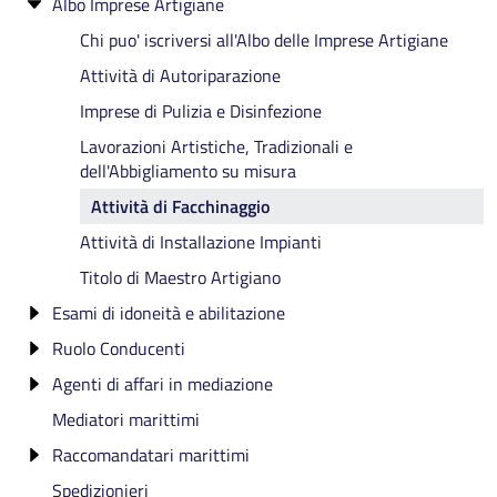
Albo Imprese Artigiane
Chi puo' iscriversi all'Albo delle Imprese Artigiane
Attività di Autoriparazione
Imprese di Pulizia e Disinfezione
Lavorazioni Artistiche, Tradizionali e
dell'Abbigliamento su misura
Attività di Facchinaggio
Attività di Installazione Impianti
Titolo di Maestro Artigiano
Esami di idoneità e abilitazione
Ruolo Conducenti
Esame di idoneità ruolo conducenti
Agenti di affari in mediazione
Esame di idoneità mediatori
Elenchi degli iscritti al Ruolo Conducenti
Mediatori marittimi
Esame di idoneità SAB
Elenco dei Mediatori e delle Agenzie immobiliari
Raccomandatari marittimi
Esame di idoneità mediatori marittimi
Spedizionieri
Esame di idoneità raccomandatari marittimi
Elenco dei Raccomandatari marittimi