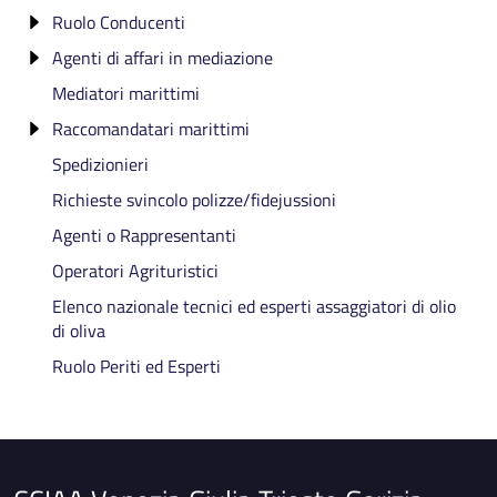
Attività di Installazione Impianti
Ruolo Conducenti
Titolo di Maestro Artigiano
Agenti di affari in mediazione
Elenchi degli iscritti al Ruolo Conducenti
Mediatori marittimi
Elenco dei Mediatori e delle Agenzie immobiliari
Raccomandatari marittimi
Spedizionieri
Elenco dei Raccomandatari marittimi
Richieste svincolo polizze/fidejussioni
Agenti o Rappresentanti
Operatori Agrituristici
Elenco nazionale tecnici ed esperti assaggiatori di olio
di oliva
Ruolo Periti ed Esperti