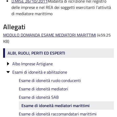
D.MISE 26/10/2011
Modalità di iscrizione nel registro
delle imprese e nel REA dei soggetti esercitanti l’attività
di mediatore marittimo
Allegati
MODULO DOMANDA ESAME MEDIATORI MARITTIMI
(459.25
KB)
Albi e Ruoli
ALBI, RUOLI, PERITI ED ESPERTI
Albo Imprese Artigiane
Esami di idoneità e abilitazione
Chi puo' iscriversi all'Albo delle Imprese Artigiane
Attività di Autoriparazione
Esame di idoneità ruolo conducenti
Imprese di Pulizia e Disinfezione
Esame di idoneità mediatori
Lavorazioni Artistiche, Tradizionali e
Esame di idoneità SAB
dell'Abbigliamento su misura
Esame di idoneità mediatori marittimi
Attività di Facchinaggio
Esame di idoneità raccomandatari marittimi