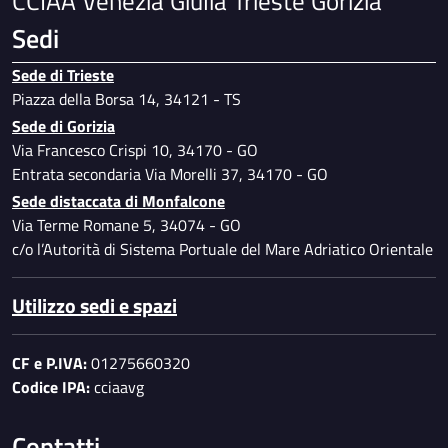
CCIAA Venezia Giulia Trieste Gorizia
documentale
Sedi
Prevenzione della corruzione
Sede di Trieste
Piano per l'utilizzo del telelavoro
Piazza della Borsa 14, 34121 - TS
Specimen firme autorizzate
Sede di Gorizia
Dati ulteriori
Via Francesco Crispi 10, 34170 - GO
Entrata secondaria Via Morelli 37, 34170 - GO
Sede distaccata di Monfalcone
Via Terme Romane 5, 34074 - GO
c/o l’Autorità di Sistema Portuale del Mare Adriatico Orientale
Utilizzo sedi e spazi
CF e P.IVA:
01275660320
Codice IPA:
cciaavg
Contatti