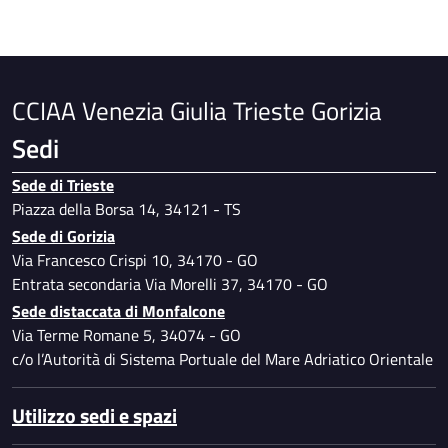
opere pubbliche in corso o completate
Accesso civico
Rilievi dalla Corte dei Conti
Accessibilita' e Catalogo di dati, metadati e banche
dati
CCIAA Venezia Giulia Trieste Gorizia
Manuale di gestione e di conservazione
documentale
Sedi
Prevenzione della corruzione
Sede di Trieste
Piano per l'utilizzo del telelavoro
Piazza della Borsa 14, 34121 - TS
Specimen firme autorizzate
Sede di Gorizia
Dati ulteriori
Via Francesco Crispi 10, 34170 - GO
Entrata secondaria Via Morelli 37, 34170 - GO
Sede distaccata di Monfalcone
Via Terme Romane 5, 34074 - GO
c/o l’Autorità di Sistema Portuale del Mare Adriatico Orientale
Utilizzo sedi e spazi