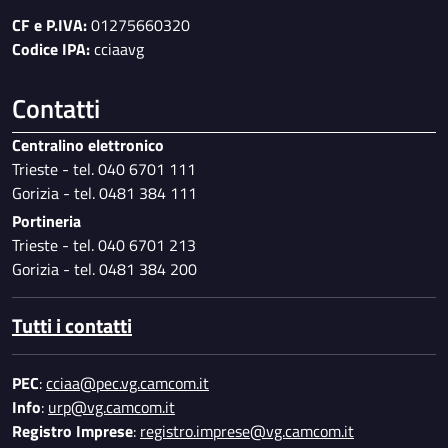
CF e P.IVA:
01275660320
Codice IPA:
cciaavg
Contatti
Centralino elettronico
Trieste - tel. 040 6701 111
Gorizia - tel. 0481 384 111
Portineria
Trieste - tel. 040 6701 213
Gorizia - tel. 0481 384 200
Tutti i contatti
PEC
:
cciaa@pec.vg.camcom.it
Info
:
urp@vg.camcom.it
Registro Imprese
:
registro.imprese@vg.camcom.it