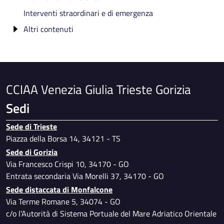
Altri atti degli organismi indipendenti di valutazione
Atti di programmazione delle opere pubbliche
Interventi straordinari e di emergenza
IBAN e Pagamenti Informatici
Relazioni degli organi di revisione amministrativa e
Tempi, costi unitari e indicatori di realizzazione delle
Altri contenuti
contabile
opere pubbliche in corso o completate
Accesso civico
Rilievi dalla Corte dei Conti
Accessibilita' e Catalogo di dati, metadati e banche
dati
CCIAA Venezia Giulia Trieste Gorizia
Manuale di gestione e di conservazione
documentale
Sedi
Prevenzione della corruzione
Sede di Trieste
Piano per l'utilizzo del telelavoro
Piazza della Borsa 14, 34121 - TS
Specimen firme autorizzate
Sede di Gorizia
Dati ulteriori
Via Francesco Crispi 10, 34170 - GO
Entrata secondaria Via Morelli 37, 34170 - GO
Sede distaccata di Monfalcone
Via Terme Romane 5, 34074 - GO
c/o l’Autorità di Sistema Portuale del Mare Adriatico Orientale