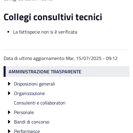
Collegi consultivi tecnici
La fattispecie non si è verificata
Data di ultimo aggiornamento:
Mar, 15/07/2025 - 09:12
Amministrazione trasparente
AMMINISTRAZIONE TRASPARENTE
Disposizioni generali
Organizzazione
Atti generali
Consulenti e collaboratori
Oneri informativi per cittadini e imprese
Titolari di incarichi politici, di amministrazione, di
Riferimenti normativi su organizzazione e
direzione o di governo e titolari di incarichi
attività
Personale
Piano triennale per la prevenzione della corruzione
dirigenziali
e della trasparenza
Atti amministrativi generali
Bandi di concorso
Incarichi amministrativi di vertice
Cessati dall'incarico
Il Presidente
Codice disciplinare e codice di condotta
Performance
Dirigenti
Bandi di concorso aperti