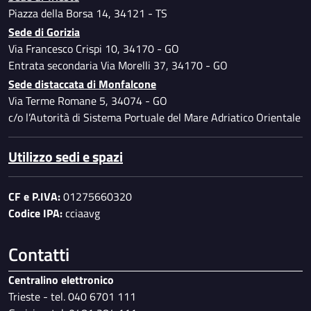
Piano per l'utilizzo del telelavoro
Piazza della Borsa 14, 34121 - TS
Specimen firme autorizzate
Sede di Gorizia
Dati ulteriori
Via Francesco Crispi 10, 34170 - GO
Entrata secondaria Via Morelli 37, 34170 - GO
Sede distaccata di Monfalcone
Via Terme Romane 5, 34074 - GO
c/o l’Autorità di Sistema Portuale del Mare Adriatico Orientale
Utilizzo sedi e spazi
CF e P.IVA:
01275660320
Codice IPA:
cciaavg
Contatti
Centralino elettronico
Trieste - tel. 040 6701 111