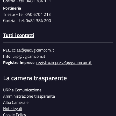
Gorizia - tel. 0481 384 111
Portineria
Trieste - tel. 040 6701 213
Gorizia - tel. 0481 384 200
Tutti i contatti
PEC
:
cciaa@pec.vg.camcom.it
Info
:
urp@vg.camcom.it
Registro Imprese
:
registro.imprese@vg.camcom.it
La camera trasparente
URP e Comunicazione
Amministrazione trasparente
Albo Camerale
Note legali
Cookie Policy