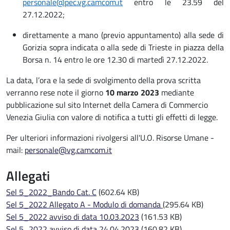
personale@pec.vg.camcom.it
entro le 23.59 del
27.12.2022;
direttamente a mano (previo appuntamento) alla sede di
Gorizia sopra indicata o alla sede di Trieste in piazza della
Borsa n. 14 entro le ore 12.30 di martedì 27.12.2022.
La data, l’ora e la sede di svolgimento della prova scritta
verranno rese note il giorno
10 marzo 2023
mediante
pubblicazione sul sito Internet della Camera di Commercio
Venezia Giulia con valore di notifica a tutti gli effetti di legge.
Per ulteriori informazioni rivolgersi all'U.O. Risorse Umane -
mail:
personale@vg.camcom.it
Allegati
Sel 5_2022_Bando Cat. C
(602.64 KB)
Sel 5_2022 Allegato A - Modulo di domanda
(295.64 KB)
Sel 5_2022 avviso di data 10.03.2023
(161.53 KB)
Sel 5_2022 avviso di data 24.04.2023
(160.82 KB)