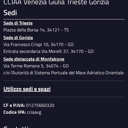
CCIAA Venezia Giulia Trieste Gorizia
Manuale di gestione e di conservazione
documentale
Sedi
Prevenzione della corruzione
Sede di Trieste
Piano per l'utilizzo del telelavoro
Piazza della Borsa 14, 34121 - TS
Specimen firme autorizzate
Sede di Gorizia
Dati ulteriori
Via Francesco Crispi 10, 34170 - GO
Entrata secondaria Via Morelli 37, 34170 - GO
Sede distaccata di Monfalcone
Via Terme Romane 5, 34074 - GO
c/o l’Autorità di Sistema Portuale del Mare Adriatico Orientale
Utilizzo sedi e spazi
CF e P.IVA:
01275660320
Codice IPA:
cciaavg