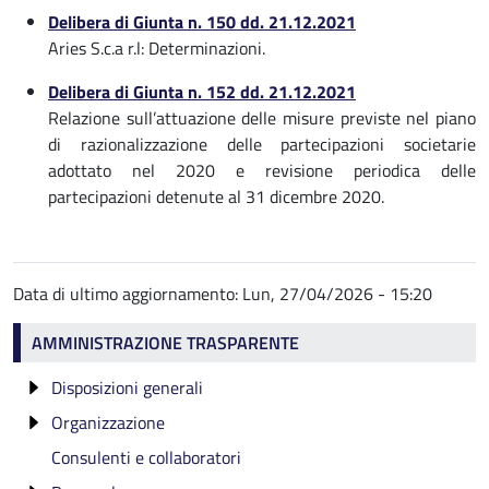
Delibera di Giunta n. 150 dd. 21.12.2021
Aries S.c.a r.l: Determinazioni.
Delibera di Giunta n. 152 dd. 21.12.2021
Relazione sull’attuazione delle misure previste nel piano
di razionalizzazione delle partecipazioni societarie
adottato nel 2020 e revisione periodica delle
partecipazioni detenute al 31 dicembre 2020.
Data di ultimo aggiornamento:
Lun, 27/04/2026 - 15:20
Amministrazione trasparente
AMMINISTRAZIONE TRASPARENTE
Disposizioni generali
Organizzazione
Atti generali
Consulenti e collaboratori
Oneri informativi per cittadini e imprese
Titolari di incarichi politici, di amministrazione, di
Riferimenti normativi su organizzazione e
direzione o di governo e titolari di incarichi
attività