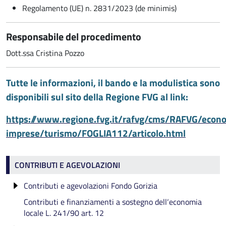
Regolamento (UE) n. 2831/2023 (de minimis)
Responsabile del procedimento
Dott.ssa Cristina Pozzo
Tutte le informazioni, il bando e la modulistica sono
disponibili sul sito della Regione FVG al link:
https://www.regione.fvg.it/rafvg/cms/RAFVG/econ
imprese/turismo/FOGLIA112/articolo.html
Contributi e agevolazioni
CONTRIBUTI E AGEVOLAZIONI
Contributi e agevolazioni Fondo Gorizia
Contributi e finanziamenti a sostegno dell‘economia
CONTRIBUTI A REALTÀ SOCIO-ECONOMICHE -
locale L. 241/90 art. 12
INTERVENTI PER LA PROMOZIONE
DELL'ECONOMIA DELLA PROVINCIA 2025