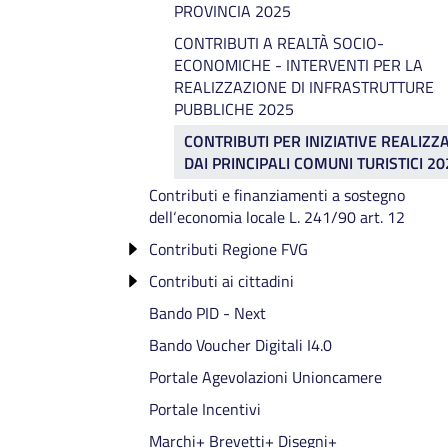
PROVINCIA 2025
CONTRIBUTI A REALTÀ SOCIO-
ECONOMICHE - INTERVENTI PER LA
REALIZZAZIONE DI INFRASTRUTTURE
PUBBLICHE 2025
CONTRIBUTI PER INIZIATIVE REALIZZ
DAI PRINCIPALI COMUNI TURISTICI 20
Contributi e finanziamenti a sostegno
dell‘economia locale L. 241/90 art. 12
Contributi Regione FVG
Contributi ai cittadini
Contributi a sostegno delle spese per
impianti di allarme e videosorveglianza 
Bando PID - Next
Contributi per l'acquisto e l'installazione
Anno 2026
di generatori e pompe di calore
Bando Voucher Digitali I4.0
Contributi a sostegno di imprese e start
Agevolazioni Regionali Carburanti
Portale Agevolazioni Unioncamere
up giovanili (LR 3/2021) - Domande 20
Portale Incentivi
Contributi a favore di interventi per
l'internazionalizzazione delle imprese (L
Marchi+ Brevetti+ Disegni+