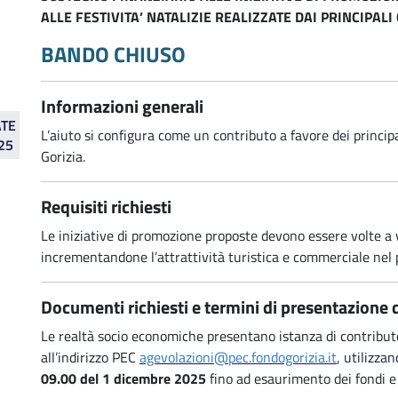
ALLE FESTIVITA’ NATALIZIE REALIZZATE DAI PRINCIPAL
BANDO CHIUSO
Informazioni generali
ATE
L’aiuto si configura come un contributo a favore dei princip
25
Gorizia.
Requisiti richiesti
Le iniziative di promozione proposte devono essere volte a v
incrementandone l’attrattività turistica e commerciale nel p
-
Documenti richiesti e termini di presentazione
-
Le realtà socio economiche presentano istanza di contribut
26
all’indirizzo PEC
agevolazioni@pec.fondogorizia.it
, utilizza
09.00 del 1 dicembre 2025
fino ad esaurimento dei fondi
R