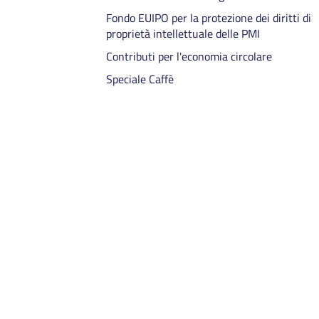
2/1992 Capo VIII) - Bando 2025/2026
Fondo EUIPO per la protezione dei diritti di
Incentivi per il sostegno dello sviluppo di
proprietà intellettuale delle PMI
adeguate capacità manageriali (LR
Contributi per l'economia circolare
3/2015 art. 17) - Bando 2025/2026
Speciale Caffè
Contributi a sostegno delle spese per
impianti di allarme e videosorveglianza 
Anno 2025
Contributi per l’impiego di addetti ai
servizi di controllo - vigilantes - Anno
2025