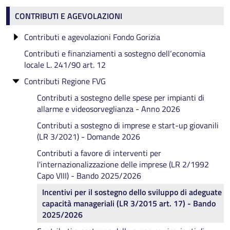
Contributi e agevolazioni
CONTRIBUTI E AGEVOLAZIONI
Contributi e agevolazioni Fondo Gorizia
Contributi e finanziamenti a sostegno dell‘economia
CONTRIBUTI A REALTÀ SOCIO-ECONOMICHE -
locale L. 241/90 art. 12
INTERVENTI PER LA PROMOZIONE
DELL'ECONOMIA DELLA PROVINCIA 2025
Contributi Regione FVG
CONTRIBUTI A REALTÀ SOCIO-ECONOMICHE -
Contributi a sostegno delle spese per impianti di
INTERVENTI PER LA REALIZZAZIONE DI
allarme e videosorveglianza - Anno 2026
INFRASTRUTTURE PUBBLICHE 2025
Contributi a sostegno di imprese e start-up giovanili
CONTRIBUTI PER INIZIATIVE REALIZZATE DAI
(LR 3/2021) - Domande 2026
PRINCIPALI COMUNI TURISTICI 2025
Contributi a favore di interventi per
l'internazionalizzazione delle imprese (LR 2/1992
Capo VIII) - Bando 2025/2026
Incentivi per il sostegno dello sviluppo di adeguate
capacità manageriali (LR 3/2015 art. 17) - Bando
2025/2026