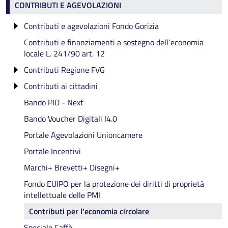
Contributi e agevolazioni
CONTRIBUTI E AGEVOLAZIONI
Contributi e agevolazioni Fondo Gorizia
Contributi e finanziamenti a sostegno dell‘economia
CONTRIBUTI A REALTÀ SOCIO-ECONOMICHE -
locale L. 241/90 art. 12
INTERVENTI PER LA PROMOZIONE
DELL'ECONOMIA DELLA PROVINCIA 2025
Contributi Regione FVG
CONTRIBUTI A REALTÀ SOCIO-ECONOMICHE -
Contributi ai cittadini
Contributi a sostegno delle spese per impianti di
INTERVENTI PER LA REALIZZAZIONE DI
allarme e videosorveglianza - Anno 2026
Bando PID - Next
Contributi per l'acquisto e l'installazione di
INFRASTRUTTURE PUBBLICHE 2025
Contributi a sostegno di imprese e start-up giovanili
generatori e pompe di calore
Bando Voucher Digitali I4.0
CONTRIBUTI PER INIZIATIVE REALIZZATE DAI
(LR 3/2021) - Domande 2026
Agevolazioni Regionali Carburanti
PRINCIPALI COMUNI TURISTICI 2025
Portale Agevolazioni Unioncamere
Contributi a favore di interventi per
Portale Incentivi
l'internazionalizzazione delle imprese (LR 2/1992
Capo VIII) - Bando 2025/2026
Marchi+ Brevetti+ Disegni+
Incentivi per il sostegno dello sviluppo di adeguate
Fondo EUIPO per la protezione dei diritti di proprietà
capacità manageriali (LR 3/2015 art. 17) - Bando
intellettuale delle PMI
2025/2026
Contributi per l'economia circolare
Contributi a sostegno delle spese per impianti di
Speciale Caffè