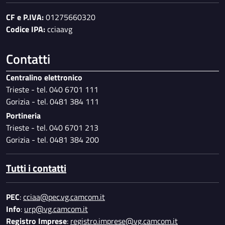
CF e P.IVA:
01275660320
Codice IPA:
cciaavg
Contatti
Centralino elettronico
Trieste - tel. 040 6701 111
Gorizia - tel. 0481 384 111
Portineria
Trieste - tel. 040 6701 213
Gorizia - tel. 0481 384 200
Tutti i contatti
PEC
:
cciaa@pec.vg.camcom.it
Info
:
urp@vg.camcom.it
Registro Imprese
:
registro.imprese@vg.camcom.it