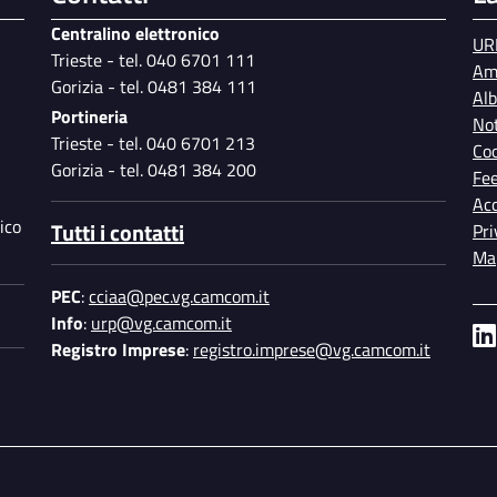
Centralino elettronico
UR
Trieste - tel. 040 6701 111
Am
Gorizia - tel. 0481 384 111
Al
Portineria
Not
Trieste - tel. 040 6701 213
Coo
Gorizia - tel. 0481 384 200
Fe
Acc
ico
Tutti i contatti
Pri
Map
PEC
:
cciaa@pec.vg.camcom.it
Info
:
urp@vg.camcom.it
Registro Imprese
:
registro.imprese@vg.camcom.it