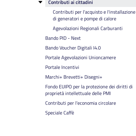
Contributi ai cittadini
Contributi a sostegno delle spese per
CONTRIBUTI A REALTÀ SOCIO-
impianti di allarme e videosorveglianza 
Contributi per l'acquisto e l'installazione
ECONOMICHE - INTERVENTI PER LA
Anno 2026
di generatori e pompe di calore
REALIZZAZIONE DI INFRASTRUTTURE
Contributi a sostegno di imprese e start
PUBBLICHE 2025
Agevolazioni Regionali Carburanti
up giovanili (LR 3/2021) - Domande 20
CONTRIBUTI PER INIZIATIVE REALIZZAT
Bando PID - Next
Contributi a favore di interventi per
DAI PRINCIPALI COMUNI TURISTICI 202
Bando Voucher Digitali I4.0
l'internazionalizzazione delle imprese (L
2/1992 Capo VIII) - Bando 2025/2026
Portale Agevolazioni Unioncamere
Incentivi per il sostegno dello sviluppo di
Portale Incentivi
adeguate capacità manageriali (LR
Marchi+ Brevetti+ Disegni+
3/2015 art. 17) - Bando 2025/2026
Fondo EUIPO per la protezione dei diritti di
Contributi a sostegno delle spese per
proprietà intellettuale delle PMI
impianti di allarme e videosorveglianza 
Anno 2025
Contributi per l'economia circolare
Contributi per l’impiego di addetti ai
Speciale Caffè
servizi di controllo - vigilantes - Anno
2025