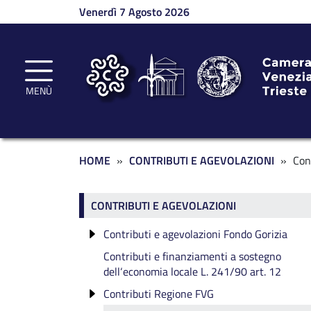
Salta al contenuto principale
Venerdì 7 Agosto 2026
MENÙ
Briciole di pane
HOME
CONTRIBUTI E AGEVOLAZIONI
Cont
Contributi e agevolazioni
CONTRIBUTI E AGEVOLAZIONI
Contributi e agevolazioni Fondo Gorizia
Contributi e finanziamenti a sostegno
CONTRIBUTI A REALTÀ SOCIO-
dell‘economia locale L. 241/90 art. 12
ECONOMICHE - INTERVENTI PER LA
PROMOZIONE DELL'ECONOMIA DELLA
Contributi Regione FVG
PROVINCIA 2025