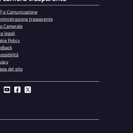
P e Comunicazione
ministrazione trasparente
bo Camerale
e legali
kie Policy
edback
essibilità
vacy
pa del sito