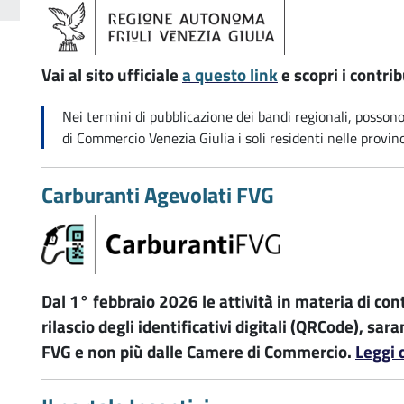
-
Vai al sito ufficiale
a questo link
e scopri i contrib
-
26
E
Nei termini di pubblicazione dei bandi regionali, posso
5
di Commercio Venezia Giulia i soli residenti nelle provinc
R
Carburanti Agevolati FVG
-
Dal 1° febbraio 2026 le attività in materia di cont
rilascio degli identificativi digitali (QRCode), s
FVG e non più dalle Camere di Commercio.
Leggi 