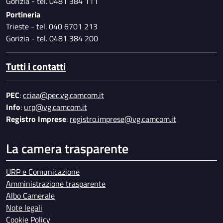
Gorizia - tel. 0481 384 111
Portineria
Trieste - tel. 040 6701 213
Gorizia - tel. 0481 384 200
Tutti i contatti
PEC
:
cciaa@pec.vg.camcom.it
Info
:
urp@vg.camcom.it
Registro Imprese
:
registro.imprese@vg.camcom.it
La camera trasparente
URP e Comunicazione
Amministrazione trasparente
Albo Camerale
Note legali
Cookie Policy