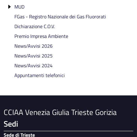
MUD
Affiancamento
RAEE Registro Produttori apparecchiature
Categoria 2 ter
RENTRI - Eventi di formazione conclusi
elettriche ed elettroniche
FGas - Registro Nazionale dei Gas Fluororati
Cessazione
MUD 2026: formazione gratuita
Categoria 3 bis - abrogata
Registro Nazionale Pile ed Accumulatori
Dichiarazione C.O.V.
Categoria 4
Premio Impresa Ambiente
Categoria 4 bis
News/Avvisi 2026
Categoria 5
News/Avvisi 2025
Categoria 6
News/Avvisi 2024
Categoria 8
Appuntamenti telefonici
Categoria 9
Categoria 10
CCIAA Venezia Giulia Trieste Gorizia
Sedi
Sede di Trieste