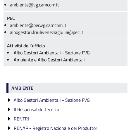
ambiente@vg.camcom.it
PEC
ambiente@pec.vg.camcom.it
albogestori.friuliveneziagiulia@pec.it
Attività dell'ufficio
Albo Gestori Ambientali - Sezione FVG
Ambiente e Albo Gestori Ambientali
Ambiente
AMBIENTE
Albo Gestori Ambientali - Sezione FVG
Il Responsabile Tecnico
Categorie di iscrizione
RENTRI
Fruibilità Dati Albo
Verifica di idoneità
Categoria 1
RENAP - Registro Nazionale dei Produttori
AGESTsmart
Dispensa
RENTRI: formazione gratuita
Categoria 2 bis