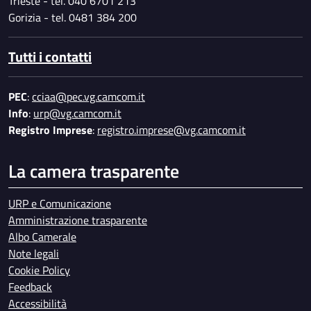
Trieste - tel. 040 6701 213
Gorizia - tel. 0481 384 200
Tutti i contatti
PEC
:
cciaa@pec.vg.camcom.it
Info
:
urp@vg.camcom.it
Registro Imprese
:
registro.imprese@vg.camcom.it
La camera trasparente
URP e Comunicazione
Amministrazione trasparente
Albo Camerale
Note legali
Cookie Policy
Feedback
Accessibilità