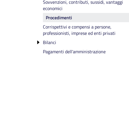
Sovvenzioni, contributi, sussidi, vantaggi
Componenti degli Organi cessato incaric
economici
Telefono e posta elettronica
Procedimenti
Corrispettivi e compensi a persone,
professionisti, imprese ed enti privati
Bilanci
Pagamenti dell'amministrazione
Bilancio preventivo e consuntivo
Piano degli indicatori e risultati attesi di
bilancio