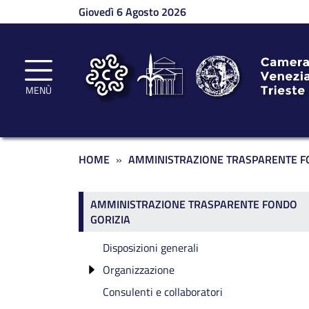
Salta al contenuto principale
Giovedì 6 Agosto 2026
MENÙ
Briciole di pane
HOME
AMMINISTRAZIONE TRASPARENTE F
Amministrazione traspa
AMMINISTRAZIONE TRASPARENTE FONDO
GORIZIA
Disposizioni generali
Organizzazione
Consulenti e collaboratori
Componenti degli Organi