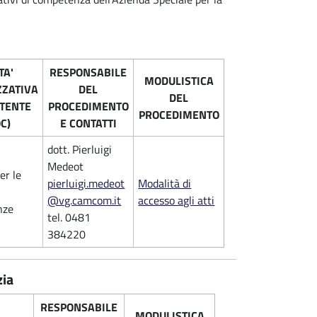
TA'
RESPONSABILE
MODULISTICA
ZATIVA
DEL
DEL
TENTE
PROCEDIMENTO
PROCEDIMENTO
C)
E CONTATTI
dott. Pierluigi
Medeot
er le
pierluigi.medeot
Modalità di
@vg.camcom.it
accesso agli atti
nze
tel. 0481
384220
zia
RESPONSABILE
MODULISTICA