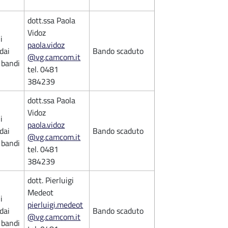
dott.ssa Paola
Vidoz
i
paola.vidoz
 dai
Bando scaduto
@vg.camcom.it
i bandi
tel. 0481
384239
dott.ssa Paola
Vidoz
i
paola.vidoz
 dai
Bando scaduto
@vg.camcom.it
i bandi
tel. 0481
384239
dott. Pierluigi
Medeot
i
pierluigi.medeot
 dai
Bando scaduto
@vg.camcom.it
i bandi