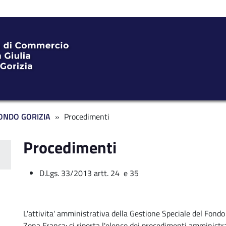
ONDO GORIZIA
Procedimenti
Procedimenti
rente FG
D.Lgs. 33/2013 artt. 24 e 35
L'attivita' amministrativa della Gestione Speciale del Fondo
Zona Franca: si riporta l'elenco dei procedimenti amministra