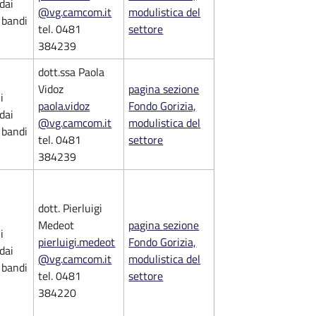
 dai
@vg.camcom.it
modulistica del
i bandi
tel. 0481
settore
384239
dott.ssa Paola
Vidoz
pagina sezione
i
paola.vidoz
Fondo Gorizia,
 dai
@vg.camcom.it
modulistica del
i bandi
tel. 0481
settore
384239
dott. Pierluigi
Medeot
pagina sezione
i
pierluigi.medeot
Fondo Gorizia,
 dai
@vg.camcom.it
modulistica del
i bandi
tel. 0481
settore
384220