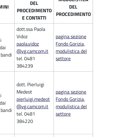
DEL
MINI
DEL
PROCEDIMENTO
PROCEDIMENTO
E CONTATTI
dott.ssa Paola
Vidoz
pagina sezione
i
paola.vidoz
Fondo Gorizia,
 dai
@vg.camcom.it
modulistica del
i bandi
tel. 0481
settore
384239
dott. Pierluigi
Medeot
pagina sezione
i
pierluigi.medeot
Fondo Gorizia,
 dai
@vg.camcom.it
modulistica del
i bandi
tel. 0481
settore
384220