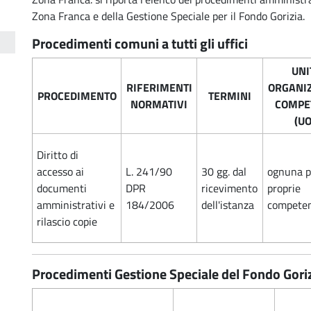
o
Zona Franca e della Gestione Speciale per il Fondo Gorizia.
Procedimenti comuni a tutti gli uffici
UNI
RIFERIMENTI
ORGANIZ
PROCEDIMENTO
TERMINI
NORMATIVI
COMPE
(UO
Diritto di
accesso ai
L. 241/90
30 gg. dal
ognuna p
documenti
DPR
ricevimento
proprie
amministrativi e
184/2006
dell'istanza
compete
rilascio copie
Procedimenti Gestione Speciale del Fondo Gori