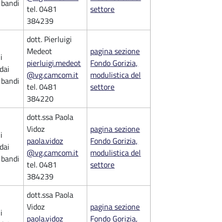
i bandi
tel. 0481
settore
384239
dott. Pierluigi
Medeot
pagina sezione
i
pierluigi.medeot
Fondo Gorizia,
 dai
@vg.camcom.it
modulistica del
i bandi
tel. 0481
settore
384220
dott.ssa Paola
Vidoz
pagina sezione
i
paola.vidoz
Fondo Gorizia,
 dai
@vg.camcom.it
modulistica del
i bandi
tel. 0481
settore
384239
dott.ssa Paola
Vidoz
pagina sezione
i
paola.vidoz
Fondo Gorizia,