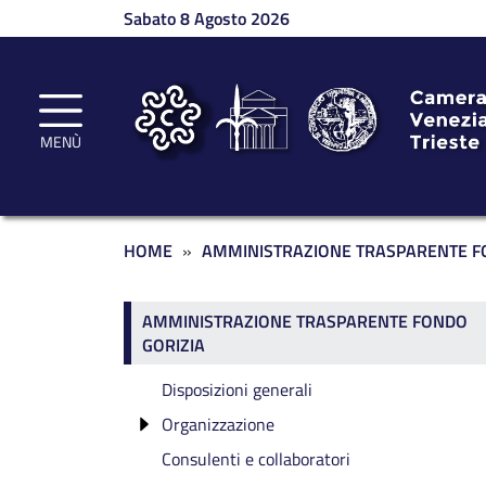
Salta al contenuto principale
Sabato 8 Agosto 2026
MENÙ
Briciole di pane
HOME
AMMINISTRAZIONE TRASPARENTE F
Amministrazione traspa
AMMINISTRAZIONE TRASPARENTE FONDO
GORIZIA
Disposizioni generali
Organizzazione
Consulenti e collaboratori
Componenti degli Organi