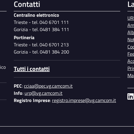
Contatti
L
Centralino elettronico
UR
Trieste - tel. 040 6701 111
Am
Gorizia - tel. 0481 384 111
Al
Portineria
Not
Trieste - tel. 040 6701 213
Coo
Gorizia - tel. 0481 384 200
Fe
Acc
ico
Tutti i contatti
Pri
Map
PEC
:
cciaa@pec.vg.camcom.it
Info
:
urp@vg.camcom.it
Registro Imprese
:
registro.imprese@vg.camcom.it