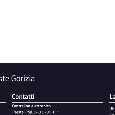
o
ste Gorizia
Contatti
L
Centralino elettronico
UR
Trieste - tel. 040 6701 111
Am