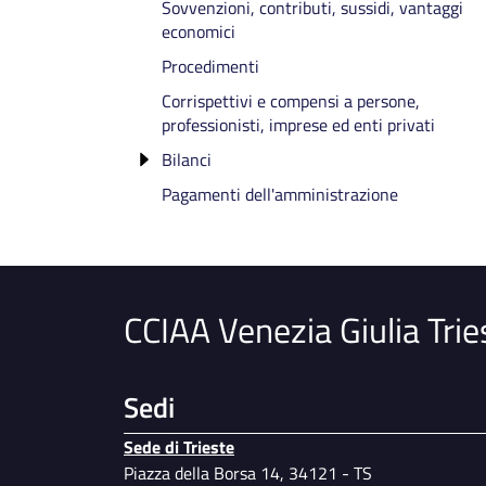
Sovvenzioni, contributi, sussidi, vantaggi
Componenti degli Organi cessato incaric
economici
Telefono e posta elettronica
Procedimenti
Corrispettivi e compensi a persone,
professionisti, imprese ed enti privati
Bilanci
Pagamenti dell'amministrazione
Bilancio preventivo e consuntivo
Piano degli indicatori e risultati attesi di
bilancio
CCIAA Venezia Giulia Trie
Sedi
Sede di Trieste
Piazza della Borsa 14, 34121 - TS