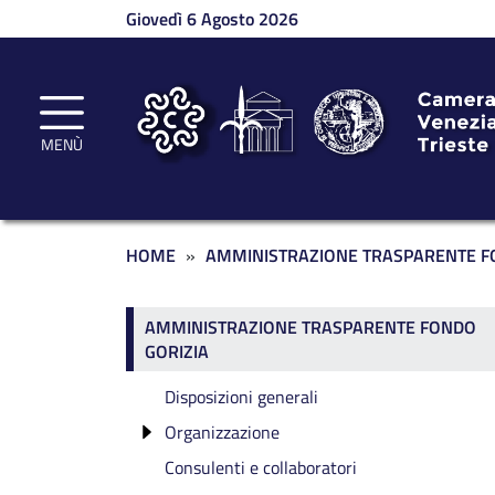
Salta al contenuto principale
Giovedì 6 Agosto 2026
MENÙ
Briciole di pane
HOME
AMMINISTRAZIONE TRASPARENTE F
Amministrazione traspa
AMMINISTRAZIONE TRASPARENTE FONDO
GORIZIA
Disposizioni generali
Organizzazione
Consulenti e collaboratori
Componenti degli Organi