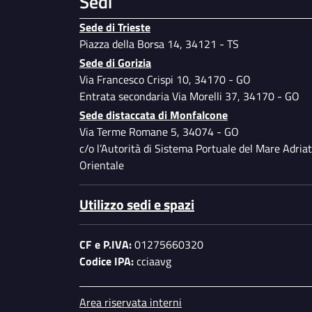
Sedi
Sede di Trieste
Piazza della Borsa 14, 34121 - TS
Sede di Gorizia
Via Francesco Crispi 10, 34170 - GO
Entrata secondaria Via Morelli 37, 34170 - GO
Sede distaccata di Monfalcone
Via Terme Romane 5, 34074 - GO
c/o l’Autorità di Sistema Portuale del Mare Adriat
Orientale
Utilizzo sedi e spazi
CF e P.IVA:
01275660320
Codice IPA:
cciaavg
Piè di pagina
Area riservata interni