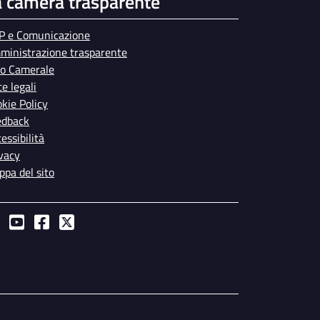
a camera trasparente
P e Comunicazione
ministrazione trasparente
bo Camerale
e legali
kie Policy
edback
essibilità
vacy
pa del sito