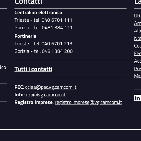
Contatti
L
Centralino elettronico
UR
Trieste - tel. 040 6701 111
Am
Gorizia - tel. 0481 384 111
Al
Portineria
Not
Trieste - tel. 040 6701 213
Coo
Gorizia - tel. 0481 384 200
Fe
Acc
ico
Tutti i contatti
Pri
Map
PEC
:
cciaa@pec.vg.camcom.it
Info
:
urp@vg.camcom.it
Registro Imprese
:
registro.imprese@vg.camcom.it