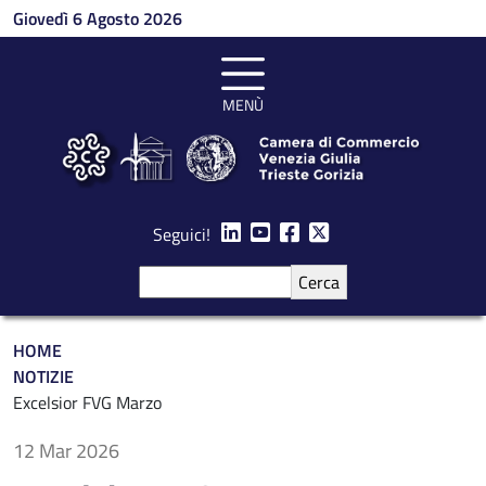
Salta al contenuto principale
Giovedì 6 Agosto 2026
MENÙ
Seguici!
Cerca
Briciole di pane
HOME
NOTIZIE
Excelsior FVG Marzo
12 Mar 2026