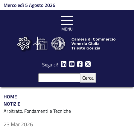
Salta al contenuto principale
Mercoledì 5 Agosto 2026
MENÙ
Seguici!
Cerca
Briciole di pane
HOME
NOTIZIE
Arbitrato: Fondamenti e Tecniche
23 Mar 2026