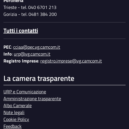
Portineria
Trieste - tel. 040 6701 213
Gorizia - tel. 0481 384 200
Tutti i contatti
PEC
:
cciaa@pec.vg.camcom.it
Info
:
urp@vg.camcom.it
Registro Imprese
:
registro.imprese@vg.camcom.it
La camera trasparente
URP e Comunicazione
Amministrazione trasparente
Albo Camerale
Note legali
Cookie Policy
Feedback