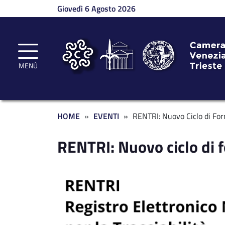
Salta al contenuto principale
Giovedì 6 Agosto 2026
MENÙ
Briciole di pane
HOME
EVENTI
RENTRI: Nuovo Ciclo di Fo
RENTRI: Nuovo ciclo di 
Immagine