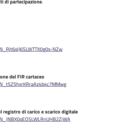
ati di partecipazione
.
r/WN_Rjt6slJ6SLWTTX0g0s-NZw
ione del FIR cartaceo
er/WN_t5Z5hxrKRraAz4b4c7MMwg
 registro di carico e scarico digitale
ter/WN_JNBX0qEOSLWLRnUHB2ZjWA