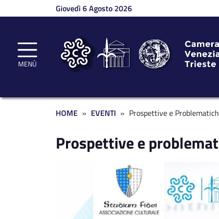
Salta al contenuto principale
Giovedì 6 Agosto 2026
MENÙ
Briciole di pane
HOME
EVENTI
Prospettive e Problematich
Prospettive e problemati
Immagine