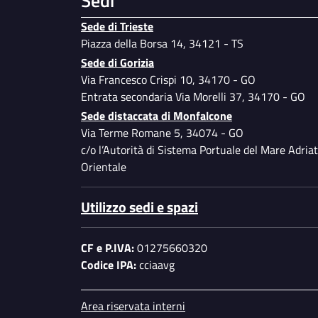
Sedi
Sede di Trieste
Piazza della Borsa 14, 34121 - TS
Sede di Gorizia
Via Francesco Crispi 10, 34170 - GO
Entrata secondaria Via Morelli 37, 34170 - GO
Sede distaccata di Monfalcone
Via Terme Romane 5, 34074 - GO
c/o l’Autorità di Sistema Portuale del Mare Adriat
Orientale
Utilizzo sedi e spazi
CF e P.IVA:
01275660320
Codice IPA:
cciaavg
Piè di pagina
Area riservata interni