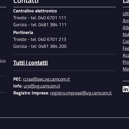
Contatti
L
Centralino elettronico
UR
Trieste - tel. 040 6701 111
Am
Gorizia - tel. 0481 384 111
Al
Portineria
Not
Trieste - tel. 040 6701 213
Coo
Gorizia - tel. 0481 384 200
Fe
Acc
ico
Tutti i contatti
Pri
Map
PEC
:
cciaa@pec.vg.camcom.it
Info
:
urp@vg.camcom.it
Registro Imprese
:
registro.imprese@vg.camcom.it