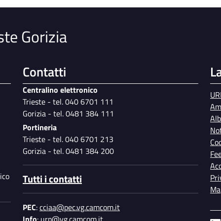
ste Gorizia
Contatti
L
Centralino elettronico
UR
Trieste - tel. 040 6701 111
Am
Gorizia - tel. 0481 384 111
Al
Portineria
Not
Trieste - tel. 040 6701 213
Coo
Gorizia - tel. 0481 384 200
Fe
Acc
ico
Tutti i contatti
Pri
Map
PEC
:
cciaa@pec.vg.camcom.it
Info
:
urp@vg.camcom.it