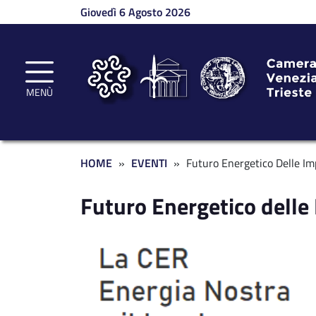
Salta al contenuto principale
Giovedì 6 Agosto 2026
MENÙ
Briciole di pane
HOME
EVENTI
Futuro Energetico Delle Im
Futuro Energetico delle
Immagine