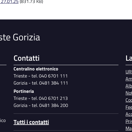
a 27.01.25
(831.73 KB)
ste Gorizia
Contatti
L
Centralino elettronico
UR
Trieste - tel. 040 6701 111
Am
Gorizia - tel. 0481 384 111
Al
Portineria
Not
Trieste - tel. 040 6701 213
Coo
Gorizia - tel. 0481 384 200
Fe
Acc
ico
Tutti i contatti
Pri
Map