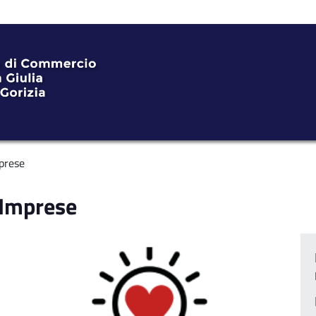
prese
 Imprese