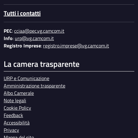
Tutti i contatti
PEC
:
cciaa@pec.vg.camcom.it
Info
:
urp@vg.camcom.it
Registro Imprese
:
registro.imprese@vg.camcom.it
La camera trasparente
URP e Comunicazione
Amministrazione trasparente
Albo Camerale
Note legali
Cookie Policy
Feedback
Accessibilità
Privacy
Mappa del sito