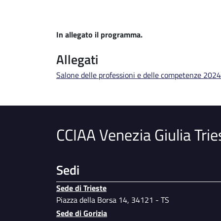
In allegato il programma.
Allegati
File
Salone delle professioni e delle competenze 20
CCIAA Venezia Giulia Trie
Sedi
Sede di Trieste
Piazza della Borsa 14, 34121 - TS
Sede di Gorizia