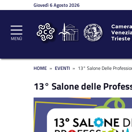
Salta al contenuto principale
Giovedì 6 Agosto 2026
MENÙ
Briciole di pane
HOME
EVENTI
13° Salone Delle Professio
13° Salone delle Profes
Immagine