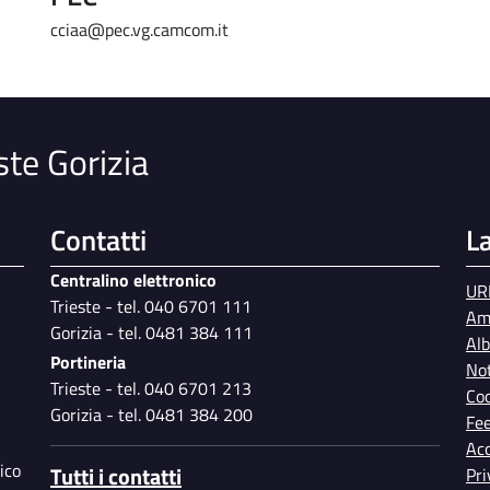
cciaa@pec.vg.camcom.it
ste Gorizia
Contatti
L
Centralino elettronico
UR
Trieste - tel. 040 6701 111
Am
Gorizia - tel. 0481 384 111
Al
Portineria
Not
Trieste - tel. 040 6701 213
Coo
Gorizia - tel. 0481 384 200
Fe
Acc
ico
Tutti i contatti
Pri