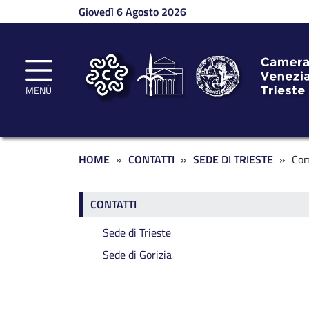
Salta al contenuto principale
Giovedì 6 Agosto 2026
MENÙ
Briciole di pane
HOME
CONTATTI
SEDE DI TRIESTE
Com
Contatti
CONTATTI
Sede di Trieste
Sede di Gorizia