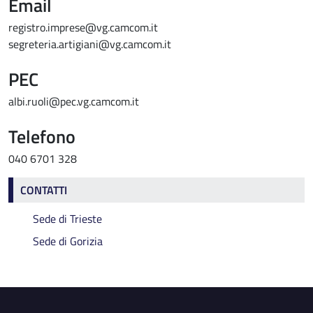
Email
registro.imprese@vg.camcom.it
segreteria.artigiani@vg.camcom.it
PEC
albi.ruoli@pec.vg.camcom.it
Telefono
040 6701 328
Contatti
CONTATTI
Sede di Trieste
Sede di Gorizia