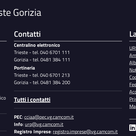
ste Gorizia
Contatti
L
Centralino elettronico
UR
Trieste - tel. 040 6701 111
Am
Gorizia - tel. 0481 384 111
Al
Portineria
Not
Trieste - tel. 040 6701 213
Coo
Gorizia - tel. 0481 384 200
Fe
Acc
ico
Tutti i contatti
Pri
Map
PEC
:
cciaa@pec.vg.camcom.it
Info
:
urp@vg.camcom.it
Registro Imprese
:
registro.imprese@vg.camcom.it