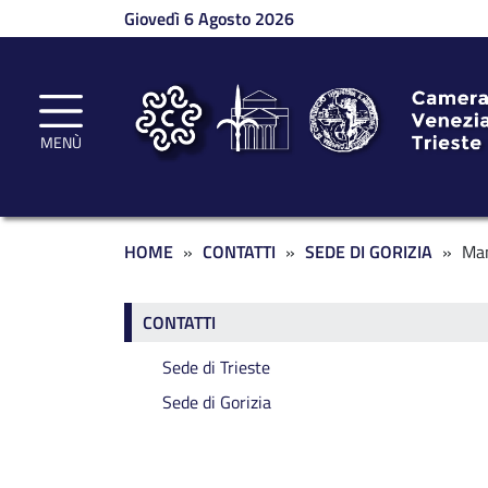
Salta al contenuto principale
Giovedì 6 Agosto 2026
MENÙ
Briciole di pane
HOME
CONTATTI
SEDE DI GORIZIA
Man
Contatti
CONTATTI
Sede di Trieste
Sede di Gorizia