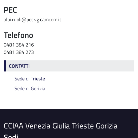
PEC
albi.ruoli@pec.vg.camcom.it
Telefono
0481 384 216
0481 384 273
Contatti
CONTATTI
Sede di Trieste
Sede di Gorizia
CCIAA Venezia Giulia Trieste Gorizia
Sedi