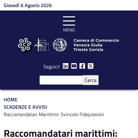
Salta al contenuto principale
Giovedì 6 Agosto 2026
MENÙ
Seguici!
Cerca
Briciole di pane
HOME
SCADENZE E AVVISI
Raccomandatari Marittimi: Svincolo Fidejussioni
Raccomandatari marittimi: